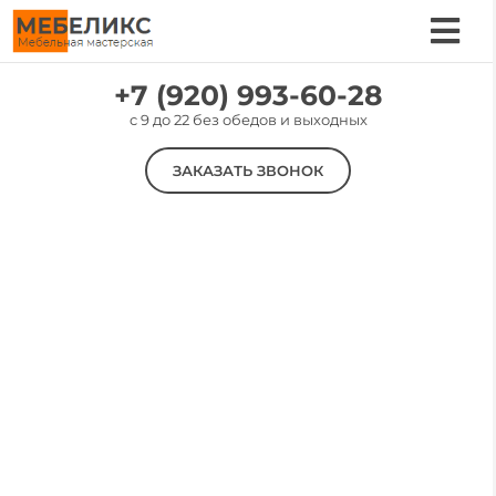
Skip
to
Tog
content
Nav
Услуги
+7 (920) 993-60-28
c 9 до 22 без обедов и выходных
Цены
ЗАКАЗАТЬ ЗВОНОК
Материалы
Наши работы
О компании
ПОШИВ ЧЕХЛОВ НА
Контакты
МЯГКУЮ МЕБЕЛЬ
В РЯЗАНИ
Качественно и недорого. Даём